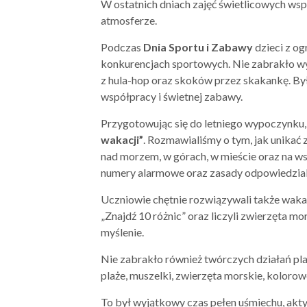
W ostatnich dniach zajęć świetlicowych wsp
atmosferze.
Podczas
Dnia Sportu i Zabawy
dzieci z o
konkurencjach sportowych. Nie zabrakło wy
z hula-hop oraz skoków przez skakankę. By
współpracy i świetnej zabawy.
Przygotowując się do letniego wypoczynku
wakacji”
. Rozmawialiśmy o tym, jak unikać 
nad morzem, w górach, w mieście oraz na ws
numery alarmowe oraz zasady odpowiedzial
Uczniowie chętnie rozwiązywali także wakac
„Znajdź 10 różnic” oraz liczyli zwierzęta m
myślenie.
Nie zabrakło również twórczych działań pla
plaże, muszelki, zwierzęta morskie, kolorow
To był wyjątkowy czas pełen uśmiechu, ak