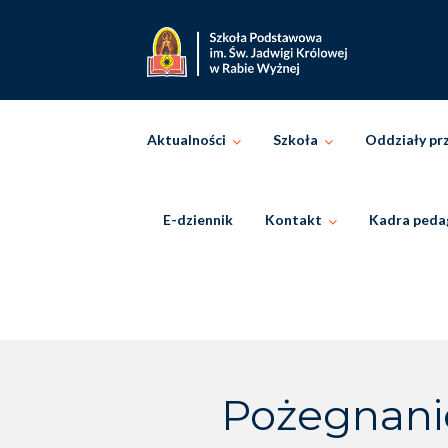
Skip
to
content
Aktualności
Szkoła
Oddziały pr
E-dziennik
Kontakt
Kadra peda
Pożegnanie