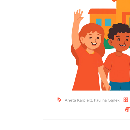
Aneta Karpierz
,
Paulina Gądek