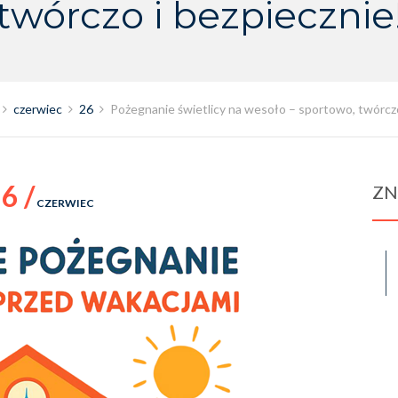
twórczo i bezpiecznie
czerwiec
26
Pożegnanie świetlicy na wesoło – sportowo, twórczo
6 /
ZN
CZERWIEC