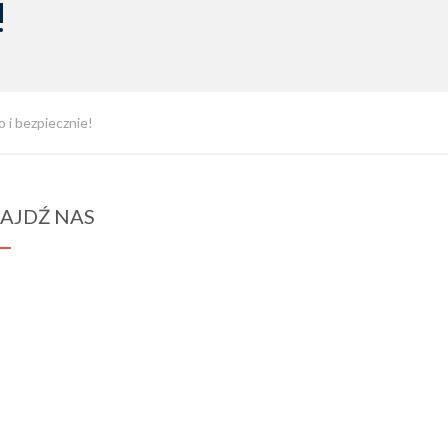
!
 i bezpiecznie!
AJDŹ NAS
spraba@rabawyzna.edu.pl
34-721 Raba Wyżna 120
tel. (18) 26 71 071