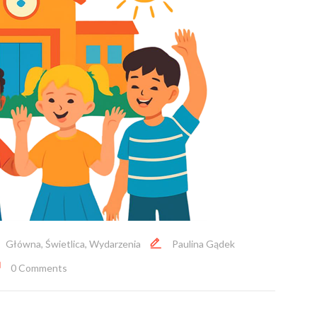
Główna
,
Świetlica
,
Wydarzenia
Paulina Gądek
0 Comments