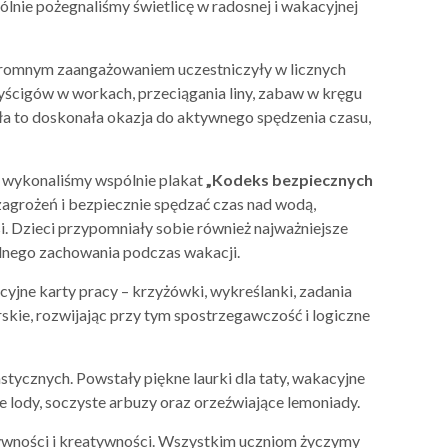
ólnie pożegnaliśmy świetlicę w radosnej i wakacyjnej
gromnym zaangażowaniem uczestniczyły w licznych
ścigów w workach, przeciągania liny, zabaw w kręgu
ła to doskonała okazja do aktywnego spędzenia czasu,
, wykonaliśmy wspólnie plakat
„Kodeks bezpiecznych
zagrożeń i bezpiecznie spędzać czas nad wodą,
i. Dzieci przypomniały sobie również najważniejsze
nego zachowania podczas wakacji.
yjne karty pracy – krzyżówki, wykreślanki, zadania
orskie, rozwijając przy tym spostrzegawczość i logiczne
stycznych. Powstały piękne laurki dla taty, wakacyjne
e lody, soczyste arbuzy oraz orzeźwiające lemoniady.
tywności i kreatywności. Wszystkim uczniom życzymy