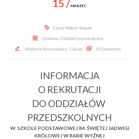
15 /
MARZEC
Edyta Makoś-Siepak
Główna
,
Oddziały przedszkolne
Wioletta Antosiewicz - Gacek
0 Comments
INFORMACJA
O REKRUTACJI
DO ODDZIAŁÓW
PRZEDSZKOLNYCH
W SZKOLE
PODSTAWOWEJ IM.
ŚWIĘTEJ JADWIGI
KRÓLOWEJ
W RABIE WYŻNEJ