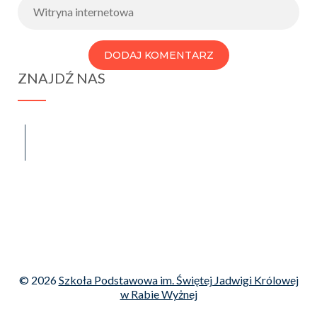
ZNAJDŹ NAS
spraba@rabawyzna.edu.pl
34-721 Raba Wyżna 120
tel. (18) 26 71 071
© 2026
Szkoła Podstawowa im. Świętej Jadwigi Królowej
w Rabie Wyżnej