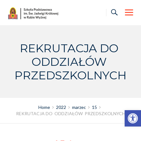
Skip
to
content
REKRUTACJA DO
ODDZIAŁÓW
PRZEDSZKOLNYCH
Home
2022
marzec
15
Otwórz pasek narzędzi
REKRUTACJA DO ODDZIAŁÓW PRZEDSZKOLNYCH