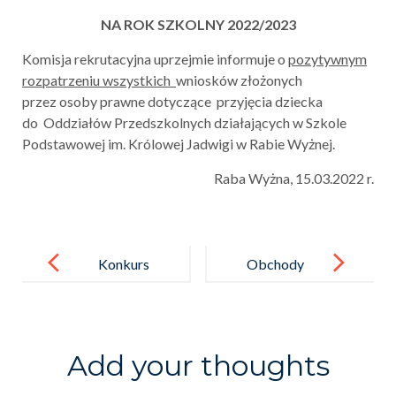
NA ROK SZKOLNY 2022/2023
Komisja rekrutacyjna uprzejmie informuje o
pozytywnym
rozpatrzeniu wszystkich
wniosków złożonych
przez osoby prawne dotyczące przyjęcia dziecka
do Oddziałów Przedszkolnych działających w Szkole
Podstawowej im. Królowej Jadwigi w Rabie Wyżnej.
Raba Wyżna, 15.03.2022 r.
Post
navigation
Konkurs
Obchody
„SLEEVEFACE
Dnia
– ubierz się
Matematyki.
w książkę”
Add your thoughts
rozstrzygnięt