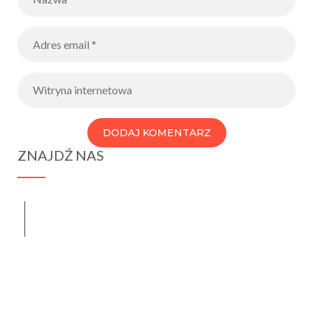
ZNAJDŹ NAS
spraba@rabawyzna.edu.pl
34-721 Raba Wyżna 120
tel. (18) 26 71 071