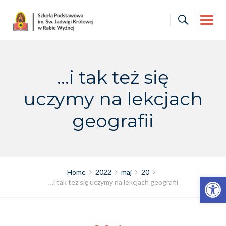
Skip
to
content
…i tak też się
uczymy na lekcjach
geografii
Home
2022
maj
20
Otwórz pasek narzędzi
…i tak też się uczymy na lekcjach geografii