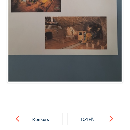
Post
navigation
Konkurs
DZIEŃ
recytatorski
PSZCZOŁY