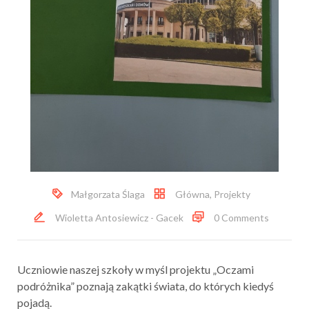
Małgorzata Ślaga
Główna
,
Projekty
Wioletta Antosiewicz - Gacek
0 Comments
Uczniowie naszej szkoły w myśl projektu „Oczami
podróżnika” poznają zakątki świata, do których kiedyś
pojadą.