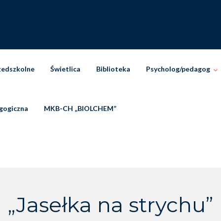
zedszkolne
Świetlica
Biblioteka
Psycholog/pedagog
gogiczna
MKB-CH „BIOLCHEM”
„Jasełka na strychu”