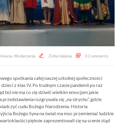
łówna
,
Wydarzenia
Zofia Halama
0 Comments
wego spotkania całej naszej szkolnej społeczności
zieci z klas IV. Po trudnym czasie pandemii po raz
d też nie ma co się dziwić wielkim emocjom jakie
przedstawienia rozgrywała się „na strychu”, gdzie
iadczyć cudu Bożego Narodzenia. Historia
yjścia Bożego Syna na świat ma moc przemieniać ludzkie
wartoklasiści pięknie zaprezentowali się na scenie stąd