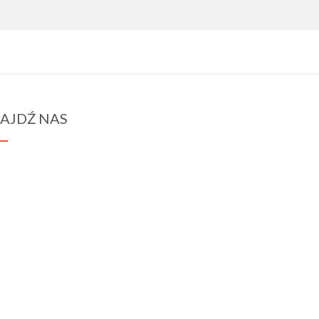
AJDŹ NAS
spraba@rabawyzna.edu.pl
34-721 Raba Wyżna 120
tel. (18) 26 71 071