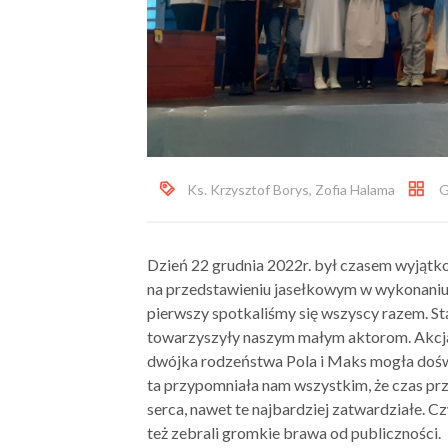
Ks. Krzysztof Borys
,
Zofia Halama
G
Dzień 22 grudnia 2022r. był czasem wyjątko
na przedstawieniu jasełkowym w wykonaniu d
pierwszy spotkaliśmy się wszyscy razem. Stą
towarzyszyły naszym małym aktorom. Akcja 
dwójka rodzeństwa Pola i Maks mogła dośw
ta przypomniała nam wszystkim, że czas prz
serca, nawet te najbardziej zatwardziałe. Cz
też zebrali gromkie brawa od publiczności.