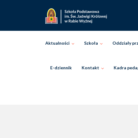
Skip
to
content
Aktualności
Szkoła
Oddziały pr
E-dziennik
Kontakt
Kadra peda