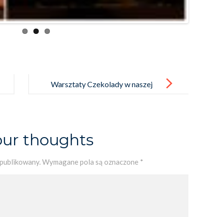
Warsztaty Czekolady w naszej
szkole
our thoughts
opublikowany.
Wymagane pola są oznaczone
*