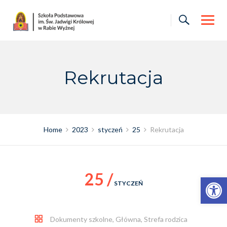
Skip
to
content
Rekrutacja
Home
2023
styczeń
25
Rekrutacja
25 /
Otwórz pasek narzędzi
STYCZEŃ
Dokumenty szkolne
,
Główna
,
Strefa rodzica