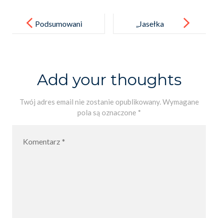
Post
navigation
Podsumowani
„Jasełka
e kiermaszu
na strychu”
stroików
bożonarodzen
Add your thoughts
iowych.
Twój adres email nie zostanie opublikowany.
Wymagane
pola są oznaczone
*