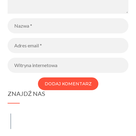
ZNAJDŹ NAS
spraba@rabawyzna.edu.pl
34-721 Raba Wyżna 120
tel. (18) 26 71 071