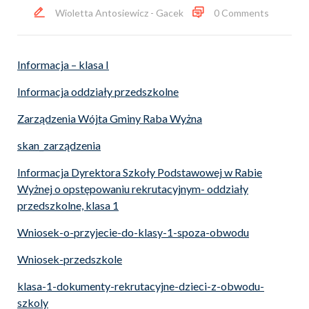
Wioletta Antosiewicz - Gacek
0 Comments
Informacja – klasa I
Informacja oddziały przedszkolne
Zarządzenia Wójta Gminy Raba Wyżna
skan_zarządzenia
Informacja Dyrektora Szkoły Podstawowej w Rabie
Wyżnej o opstępowaniu rekrutacyjnym- oddziały
przedszkolne, klasa 1
Wniosek-o-przyjecie-do-klasy-1-spoza-obwodu
Wniosek-przedszkole
klasa-1-dokumenty-rekrutacyjne-dzieci-z-obwodu-
szkoly