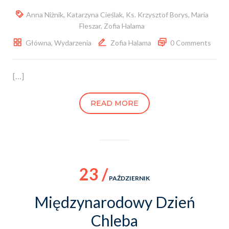
Anna Niżnik
,
Katarzyna Cieślak
,
Ks. Krzysztof Borys
,
Maria
Fleszar
,
Zofia Halama
Główna
,
Wydarzenia
Zofia Halama
0 Comments
[…]
READ MORE
23 /
PAŹDZIERNIK
Międzynarodowy Dzień
Chleba