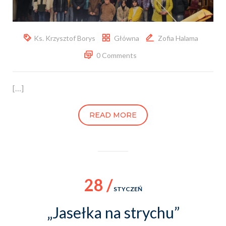
Ks. Krzysztof Borys
Główna
Zofia Halama
0 Comments
[…]
READ MORE
28 /
STYCZEŃ
„Jasełka na strychu”