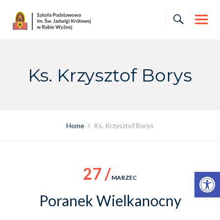
Skip
to
content
Ks. Krzysztof Borys
Home
Ks. Krzysztof Borys
27 /
Otwórz pasek narzędzi
MARZEC
Poranek Wielkanocny