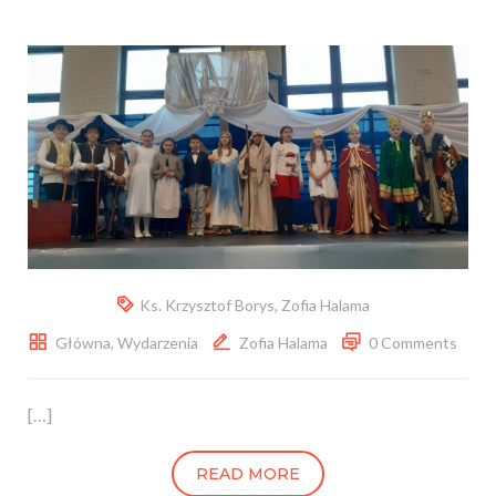
Ks. Krzysztof Borys
,
Zofia Halama
Główna
,
Wydarzenia
Zofia Halama
0 Comments
[…]
READ MORE