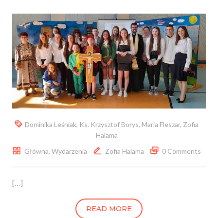
Dominika Leśniak
,
Ks. Krzysztof Borys
,
Maria Fleszar
,
Zofia
Halama
Główna
,
Wydarzenia
Zofia Halama
0 Comments
[…]
READ MORE