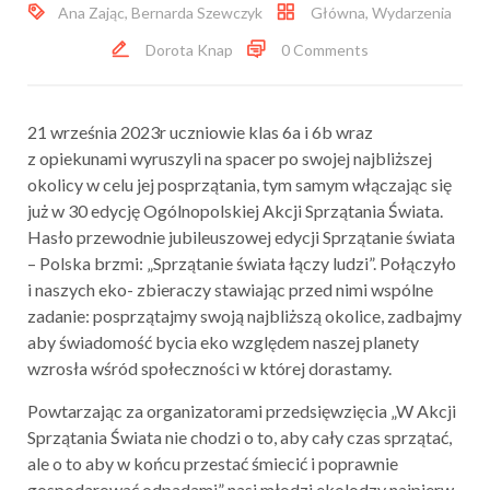
Ana Zając
,
Bernarda Szewczyk
Główna
,
Wydarzenia
Dorota Knap
0 Comments
21 września 2023r uczniowie klas 6a i 6b wraz
z opiekunami wyruszyli na spacer po swojej najbliższej
okolicy w celu jej posprzątania, tym samym włączając się
już w 30 edycję Ogólnopolskiej Akcji Sprzątania Świata.
Hasło przewodnie jubileuszowej edycji Sprzątanie świata
– Polska brzmi: „Sprzątanie świata łączy ludzi”. Połączyło
i naszych eko- zbieraczy stawiając przed nimi wspólne
zadanie: posprzątajmy swoją najbliższą okolice, zadbajmy
aby świadomość bycia eko względem naszej planety
wzrosła wśród społeczności w której dorastamy.
Powtarzając za organizatorami przedsięwzięcia „W Akcji
Sprzątania Świata nie chodzi o to, aby cały czas sprzątać,
ale o to aby w końcu przestać śmiecić i poprawnie
gospodarować odpadami” nasi młodzi ekolodzy najpierw