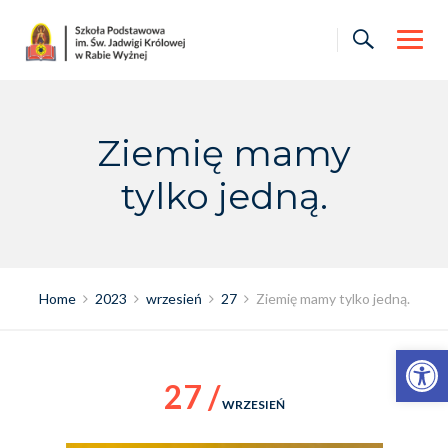
Skip
to
content
Ziemię mamy
tylko jedną.
Home
2023
wrzesień
27
Ziemię mamy tylko jedną.
Otwórz pasek narzędzi
27 /
WRZESIEŃ