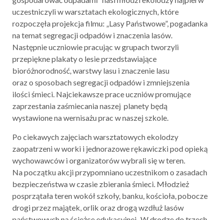
uczestniczyli w warsztatach ekologicznych, które
rozpoczęła projekcja filmu: „Lasy Państwowe”, pogadanka
na temat segregacji odpadów i znaczenia lasów.
Następnie uczniowie pracując w grupach tworzyli
przepiękne plakaty o lesie przedstawiające
bioróżnorodność, warstwy lasu i znaczenie lasu
oraz o sposobach segregacji odpadów i zmniejszenia
ilości śmieci. Najciekawsze prace uczniów promujące
zaprzestania zaśmiecania naszej planety będą
wystawione na wernisażu prac w naszej szkole.
Po ciekawych zajęciach warsztatowych ekolodzy
zaopatrzeni w worki i jednorazowe rękawiczki pod opieką
wychowawców i organizatorów wybrali się w teren.
Na początku akcji przypomniano uczestnikom o zasadach
bezpieczeństwa w czasie zbierania śmieci. Młodzież
posprzątała teren wokół szkoły, banku, kościoła, pobocze
drogi przez majątek, orlik oraz drogą wzdłuż lasów
państwowych na ścieżce edukacyjnej „W drodze do trzech