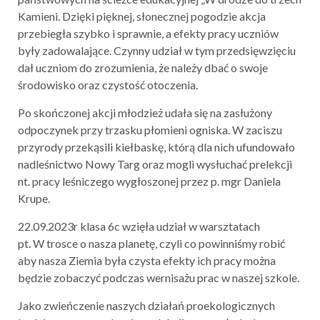
Kamieni. Dzięki pięknej, słonecznej pogodzie akcja
przebiegła szybko i sprawnie, a efekty pracy uczniów
były zadowalające. Czynny udział w tym przedsięwzięciu
dał uczniom do zrozumienia, że należy dbać o swoje
środowisko oraz czystość otoczenia.
Po skończonej akcji młodzież udała się na zasłużony
odpoczynek przy trzasku płomieni ogniska. W zaciszu
przyrody przekąsili kiełbaskę, którą dla nich ufundowało
nadleśnictwo Nowy Targ oraz mogli wysłuchać prelekcji
nt. pracy leśniczego wygłoszonej przez p. mgr Daniela
Krupe.
22.09.2023r klasa 6c wzięła udział w warsztatach
pt. W trosce o nasza planetę, czyli co powinniśmy robić
aby nasza Ziemia była czysta efekty ich pracy można
będzie zobaczyć podczas wernisażu prac w naszej szkole.
Jako zwieńczenie naszych działań proekologicznych