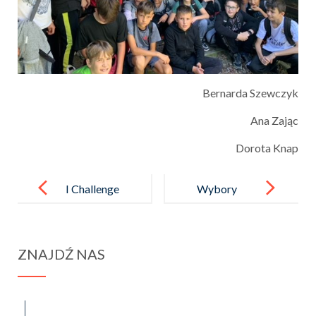
Bernarda Szewczyk
Ana Zając
Dorota Knap
Post
navigation
I Challenge
Wybory
STEAM
do Samorządu
Uczniowskieg
ZNAJDŹ NAS
o
spraba@rabawyzna.edu.pl