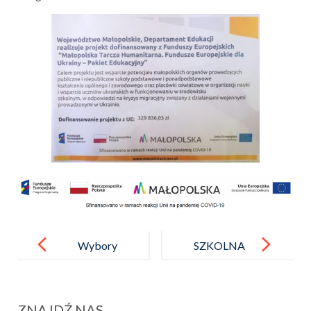
Post
navigation
Wybory
SZKOLNA
do Samorządu
INDYWIDUA
Uczniowskieg
LNA LIGA
ZNAJDŹ NAS