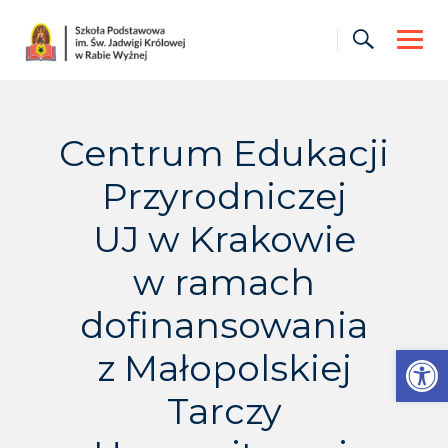
Skip
to
content
Centrum Edukacji
Przyrodniczej
UJ w Krakowie
w ramach
dofinansowania
Otwórz pasek narzędzi
z Małopolskiej
Tarczy