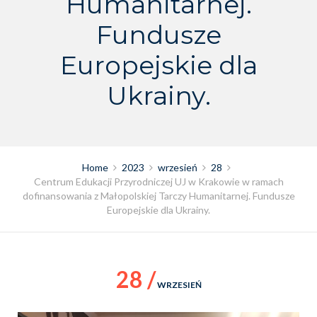
Humanitarnej.
Fundusze
Europejskie dla
Ukrainy.
Home
2023
wrzesień
28
Centrum Edukacji Przyrodniczej UJ w Krakowie w ramach
dofinansowania z Małopolskiej Tarczy Humanitarnej. Fundusze
Europejskie dla Ukrainy.
28 /
WRZESIEŃ