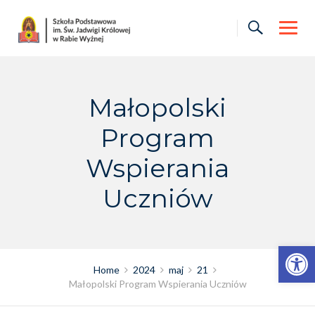
Skip
to
content
Małopolski
Program
Wspierania
Uczniów
Otwórz pasek narzędzi
Home
2024
maj
21
Małopolski Program Wspierania Uczniów