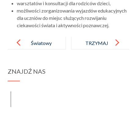
warsztatów i konsultacji dla rodziców dzieci,
możliwości zorganizowania wyjazdów edukacyjnych
dla uczniów do miejsc służących rozwijaniu
ciekawości świata i aktywności poznawczej.
Post
navigation
Światowy
TRZYMAJ
Dzień Pszczół
FORMĘ
ZNAJDŹ NAS
spraba@rabawyzna.edu.pl
34-721 Raba Wyżna 120
tel. (18) 26 71 071