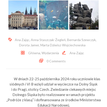
Ana Zając
,
Anna Staszczak-Żegleń
,
Bernarda Szewczyk
,
Dorota Jamer
,
Marta Dziwisz-Wojciechowska
Główna
,
Wydarzenia
Ana Zając
0 Comments
W dniach 22-25 października 2024 roku uczniowie klas
siódmych i VI B wzięli udział w wycieczce na Dolny Śląsk
i do Pragi, stolicy Czech. Zwiedzanie ciekawych miejsc
Dolnego Śląska było realizowane w ramach projektu
„Podróże z klasą” i dofinansowana ze środków Ministerstwa
Edukacji Narodowej.