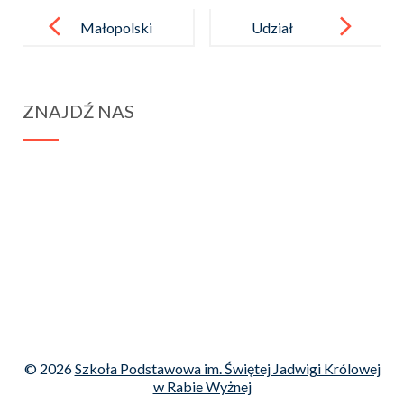
Post
navigation
Małopolski
Udział
Program
naszych
Wspierania
uczniów
ZNAJDŹ NAS
Uczniów
w gminnym
konkursie
pięknego
spraba@rabawyzna.edu.pl
34-721 Raba Wyżna 120
czytania
tel. (18) 26 71 071
© 2026
Szkoła Podstawowa im. Świętej Jadwigi Królowej
w Rabie Wyżnej