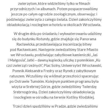
zwierzętom, które widzieliśmy tylko w filmach
przyrodniczych i w albumach. Potem pospacerowaliśmy
jeszcze po całym ogrodzie zoologicznym, obserwując i
podziwiając zwierzęta z całego świata. Dzień zakończyliśmy
obiadokolacją i noclegiem w hotelu w okolicach Wrocławia.
W drugim dniu po śniadaniu i wykwaterowaniu udaliśmy
się do budynku Rotundy, gdzie znajduje się Panorama
Racławicka, przedstawiająca inscenizację bitwy
pod Racławicami. Następnie zwiedzaliśmy Stare Miasto
we Wrocławiu, podziwiając zabytkowe kamieniczki „Jaś
i Małgosia”, Jatki – dawną kupiecką uliczkę z pomnikiem „Ku
czci zwierząt rzeźnych”, Plac Solny, Uniwersytet Wrocławski,
Pomnik Aleksandra Fredry oraz Rynek z zabytkowym
ratuszem. Wczuliśmy się w klimat przeszłości spacerując
po Ostrawie Tumskim. Kolejnym punktem programu była
wizyta w Srebrnej Górze, gdzie zwiedziliśmy Twierdzę
Srebrnogórską. Dzień zakończyliśmy obiadokolacją
i noclegiem w ośrodku na terenie Kotliny Kłodzkiej.
Trzeci dzień spędziliśmy w Pradze, gdzie zwiedzaliśmy