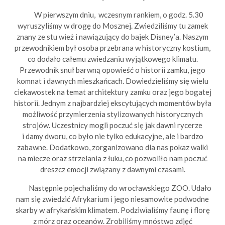
W pierwszym dniu, wczesnym rankiem, o godz. 5.30
wyruszyliśmy w drogę do Mosznej. Zwiedziliśmy tu zamek
znany ze stu wież i nawiązujący do bajek Disney’a. Naszym
przewodnikiem był osoba przebrana w historyczny kostium,
co dodało całemu zwiedzaniu wyjątkowego klimatu.
Przewodnik snuł barwną opowieść o historii zamku, jego
komnat i dawnych mieszkańcach. Dowiedzieliśmy się wielu
ciekawostek na temat architektury zamku oraz jego bogatej
historii. Jednym z najbardziej ekscytujących momentów była
możliwość przymierzenia stylizowanych historycznych
strojów. Uczestnicy mogli poczuć się jak dawni rycerze
i damy dworu, co było nie tylko edukacyjne, ale i bardzo
zabawne. Dodatkowo, zorganizowano dla nas pokaz walki
na miecze oraz strzelania z łuku, co pozwoliło nam poczuć
dreszcz emocji związany z dawnymi czasami.
Następnie pojechaliśmy do wrocławskiego ZOO. Udało
nam się zwiedzić Afrykarium i jego niesamowite podwodne
skarby w afrykańskim klimatem. Podziwialiśmy faunę i florę
z mórz oraz oceanów. Zrobiliśmy mnóstwo zdjęć