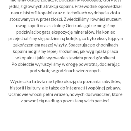
jedną z głównych atrakcji kopalni. Przewodnik opowiedział
nam o historii kopalni oraz o technikach wydobycia złota
stosowanych w przeszłości. Zwiedziliśmy również muzeum
uwag i apeli oraz sztolnię Gertruda, gdzie mogliśmy
podziwiać bogatą ekspozycję minerałów. Na koniec
przejechaliśmy się podziemną kolejką, co było ekscytującym
zakończeniem naszej wizyty. Spacerując po chodnikach
kopalni mogliśmy lepiej zrozumieć, jak wyglądała praca
w kopalni i jakie wyzwania stawiała przed górnikami.
Po obiedzie wyruszyliśmy w drogę powrotną, docierając
pod szkołę w godzinach wieczornych.
Wycieczka ta była nie tylko okazją do poznania zabytków,
historii i kultury, ale także do integracji i wspólnej zabawy.
Uczniowie wrócili pełni wrażeń, nowych doświadczeń, które
z pewnością na długo pozostaną w ich pamięci.