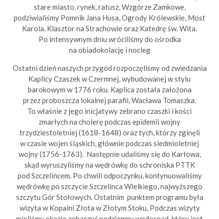
stare miasto, rynek, ratusz, Wzgórze Zamkowe,
podziwialiśmy Pomnik Jana Husa, Ogrody Królewskie, Most
Karola, Klasztor na Strachowie oraz Katedrę św. Wita.
Po intensywnym dniu wróciliśmy do ośrodka
na obiadokolację i nocleg
Ostatni dzień naszych przygód rozpoczęliśmy od zwiedzania
Kaplicy Czaszek w Czermnej, wybudowanej w stylu
barokowym w 1776 roku. Kaplica została założona
przez proboszcza lokalnej parafii, Wacława Tomaszka.
To właśnie z jego inicjatywy zebrano czaszki i kości
zmarłych na cholerę podczas epidemii wojny
trzydziestoletniej (1618-1648) oraz tych, którzy zginęli
w czasie wojen śląskich, głównie podczas siedmioletniej
wojny (1756-1763). Następnie udaliśmy się do Karłowa,
skąd wyruszyliśmy na wędrówkę do schroniska PTTK
pod Szczelińcem. Po chwili odpoczynku, kontynuowaliśmy
wędrówkę po szczycie Szczelinca Wielkiego, najwyższego
szczytu Gór Stołowych. Ostatnim punktem programu była
wizyta w Kopalni Złota w Złotym Stoku, Podczas wizyty
mieliśmy okazję zobaczyć podziemny wodospad, który jest