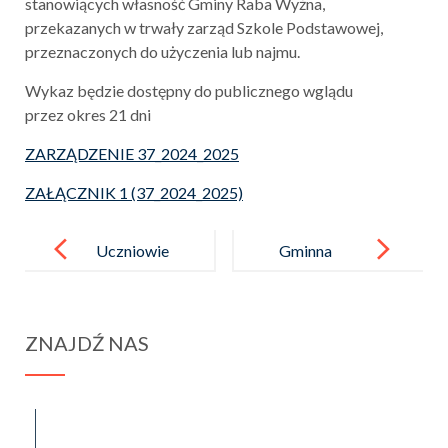
stanowiących własność Gminy Raba Wyżna,
przekazanych w trwały zarząd Szkole Podstawowej,
przeznaczonych do użyczenia lub najmu.
Wykaz będzie dostępny do publicznego wglądu
przez okres 21 dni
ZARZĄDZENIE 37_2024_2025
ZAŁĄCZNIK 1 (37_2024_2025)
Post
navigation
Uczniowie
Gminna
ze Szkoły
Olimpiada
Podstawowej
Dzieci
ZNAJDŹ NAS
w Rabie
i Młodzieży
Wyżnej
„Papież
głosowali
pielgrzym”
spraba@rabawyzna.edu.pl
34-721 Raba Wyżna 120
w wyborach