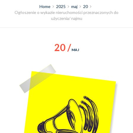
Home
2025
maj
20
Ogłoszenie o wykazie nieruchomości przeznaczonych do
użyczenia/ najmu
20 /
MAJ