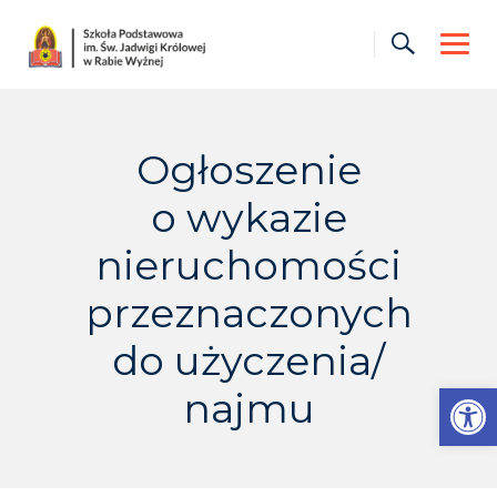
Skip
to
content
Ogłoszenie
o wykazie
nieruchomości
przeznaczonych
do użyczenia/
Otwórz pasek narzędzi
najmu