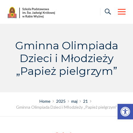
Skip
to
content
Gminna Olimpiada
Dzieci i Młodzieży
„Papież pielgrzym”
Home
2025
maj
21
Otwórz pasek narzędzi
Gminna Olimpiada Dzieci i Młodzieży „Papież pielgrzym”