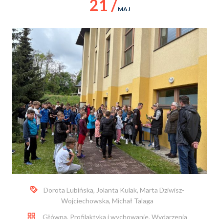
21 /
MAJ
Dorota Lubińska
,
Jolanta Kulak
,
Marta Dziwisz-
Wojciechowska
,
Michał Talaga
Główna
,
Profilaktyka i wychowanie
,
Wydarzenia