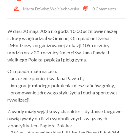
Marta Dziwisz-Wojciechowska
0 Comments
W dniu 20 maja 2025 r. o godz. 10:00 uczniowie naszej
szkoły wzięli udział w Gminnej Olimpiadzie Dzieci
i Młodzieży zorganizowanej z okazji 105. rocznicy
urodzin oraz 20. rocznicy śmierci św. Jana Pawła II –
wielkiego Polaka, papieża i pielgrzyma.
Olimpiada miała na celu:
– uczczenie pamięci św. Jana Pawła II,
– integrację młodego pokolenia mieszkańców gminy,
– promowanie zdrowego stylu życia i ducha sportowej
rywalizacji.
Zawody miały wyjątkowy charakter – dystanse biegowe
nawiązywały do liczb symbolicznych związanych
z pontyfikatem Papieża Polaka:
– 264 m – dla uczniów klas I–III, bo Jan Paweł II był 264.