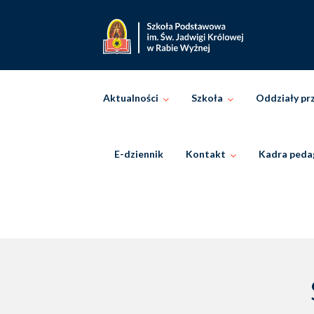
Skip
to
content
Aktualności
Szkoła
Oddziały pr
E-dziennik
Kontakt
Kadra peda