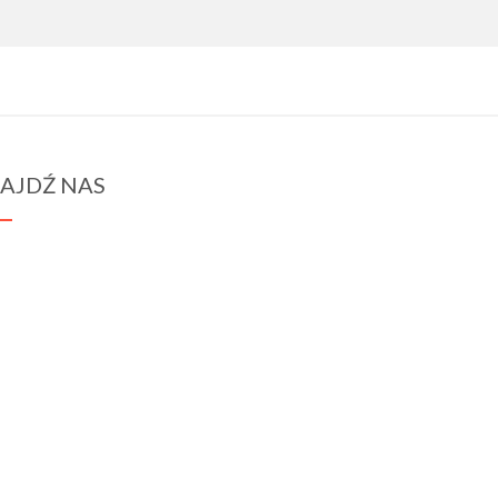
AJDŹ NAS
spraba@rabawyzna.edu.pl
34-721 Raba Wyżna 120
tel. (18) 26 71 071