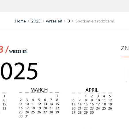
Home
2025
wrzesień
3
Spotkanie z rodzicami
3 /
ZN
WRZESIEŃ