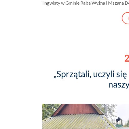
lingwisty w Gminie Raba Wyżna i Mszana D
2
„Sprzątali, uczyli si
nasz