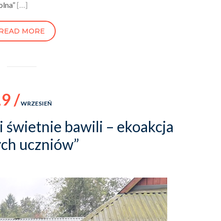
olna”
[…]
READ MORE
9 /
WRZESIEŃ
ę i świetnie bawili – ekoakcja
ych uczniów”