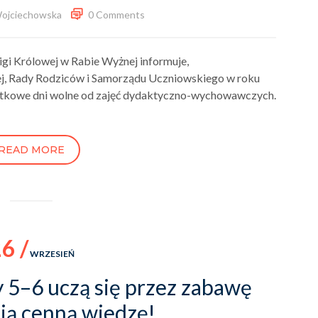
Wojciechowska
0 Comments
gi Królowej w Rabie Wyżnej informuje,
nej, Rady Rodziców i Samorządu Uczniowskiego w roku
atkowe dni wolne od zajęć dydaktyczno-wychowawczych.
READ MORE
6 /
WRZESIEŃ
y 5–6 uczą się przez zabawę
ją cenną wiedzę!