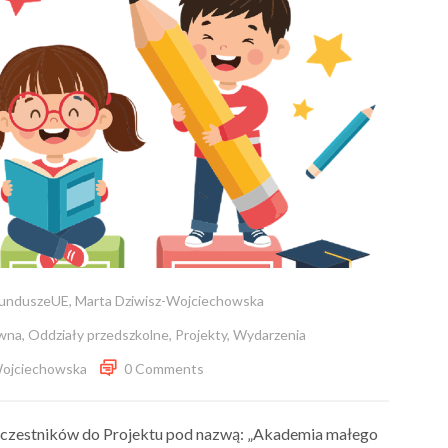
unduszeUE
,
Marta Dziwisz-Wojciechowska
wna
,
Oddziały przedszkolne
,
Projekty
,
Wydarzenia
Wojciechowska
0 Comments
 Uczestników do Projektu pod nazwą: „Akademia małego