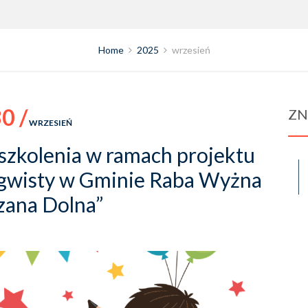
Home
2025
wrzesień
0 /
ZN
WRZESIEŃ
 szkolenia w ramach projektu
ngwisty w Gminie Raba Wyżna
zana Dolna”