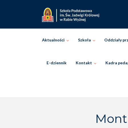
Skip
to
content
Aktualności
Szkoła
Oddziały pr
E-dziennik
Kontakt
Kadra peda
Month