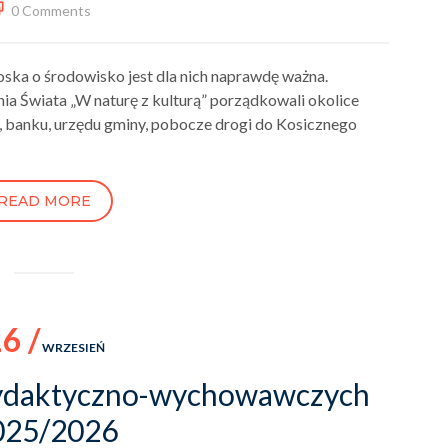
0 Comments
roska o środowisko jest dla nich naprawdę ważna.
ia Świata „W naturę z kulturą” porządkowali okolice
, banku, urzędu gminy, pobocze drogi do Kosicznego
READ MORE
6 /
WRZESIEŃ
dydaktyczno-wychowawczych
025/2026