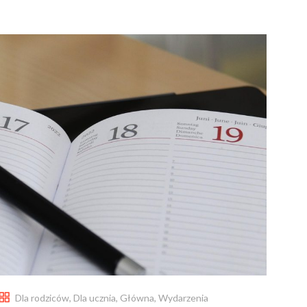
Dla rodziców
,
Dla ucznia
,
Główna
,
Wydarzenia