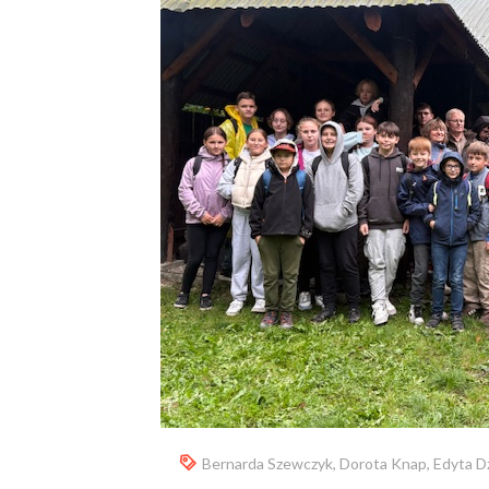
Bernarda Szewczyk
,
Dorota Knap
,
Edyta D