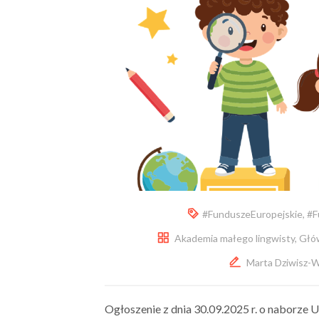
#FunduszeEuropejskie
,
#F
Akademia małego lingwisty
,
Głó
Marta Dziwisz-
Ogłoszenie z dnia 30.09.2025 r. o naborze