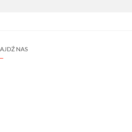
AJDŹ NAS
spraba@rabawyzna.edu.pl
34-721 Raba Wyżna 120
tel. (18) 26 71 071