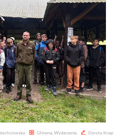
ziechciowska
Główna
,
Wydarzenia
Dorota Knap