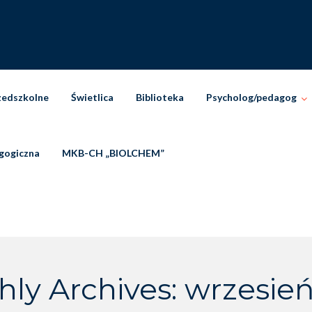
zedszkolne
Świetlica
Biblioteka
Psycholog/pedagog
gogiczna
MKB-CH „BIOLCHEM”
ly Archives: wrzesie