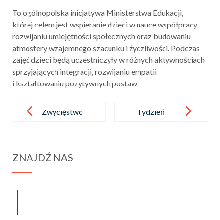
To ogólnopolska inicjatywa Ministerstwa Edukacji,
której celem jest wspieranie dzieci w nauce współpracy,
rozwijaniu umiejętności społecznych oraz budowaniu
atmosfery wzajemnego szacunku i życzliwości. Podczas
zajęć dzieci będą uczestniczyły w różnych aktywnościach
sprzyjających integracji, rozwijaniu empatii
i kształtowaniu pozytywnych postaw.
Post
navigation
Zwycięstwo
Tydzień
chłopców
o przeciwdzia
w zawodach
łaniu
ZNAJDŹ NAS
„Orlik”
przemocy
rówieśniczej
spraba@rabawyzna.edu.pl
34-721 Raba Wyżna 120
tel. (18) 26 71 071