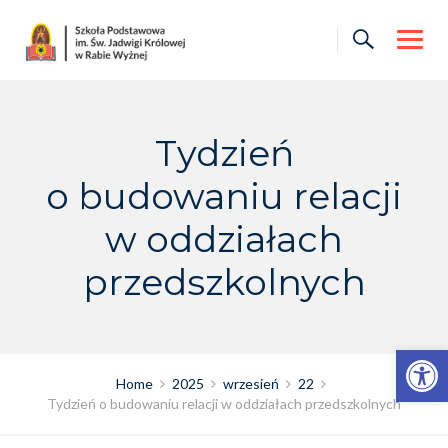
Skip
to
content
Tydzień
o budowaniu relacji
w oddziałach
przedszkolnych
Otwórz pasek narzędzi
Home
2025
wrzesień
22
Tydzień o budowaniu relacji w oddziałach przedszkolnych