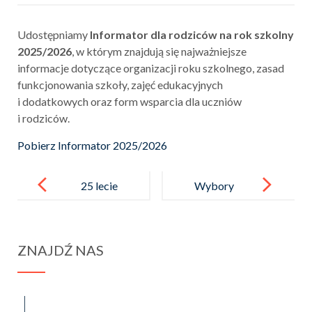
Udostępniamy
Informator dla rodziców na rok szkolny
2025/2026
, w którym znajdują się najważniejsze
informacje dotyczące organizacji roku szkolnego, zasad
funkcjonowania szkoły, zajęć edukacyjnych
i dodatkowych oraz form wsparcia dla uczniów
i rodziców.
Pobierz Informator 2025/2026
Post
navigation
25 lecie
Wybory
KRZYŻA
do Samorządu
MILINIJNEG
Uczniowskieg
ZNAJDŹ NAS
O
o
spraba@rabawyzna.edu.pl