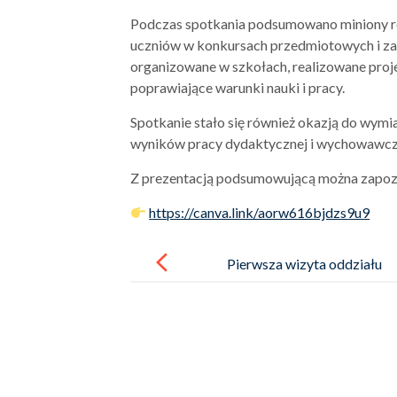
Podczas spotkania podsumowano miniony ro
uczniów w konkursach przedmiotowych i za
organizowane w szkołach, realizowane proj
poprawiające warunki nauki i pracy.
Spotkanie stało się również okazją do wym
wyników pracy dydaktycznej i wychowawcze
Z prezentacją podsumowującą można zapozn
https://canva.link/aorw616bjdzs9u9
Post
navigation
Pierwsza wizyta oddziału
przedszkolnego w bibliotece
szkolnej