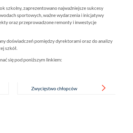
k szkolny, zaprezentowano najważniejsze sukcesy
wodach sportowych, ważne wydarzenia i inicjatywy
ekty oraz przeprowadzone remonty i inwestycje
iany doświadczeń pomiędzy dyrektorami oraz do analizy
j szkół.
ać się pod poniższym linkiem:
Zwycięstwo chłopców
w zawodach „Orlik”