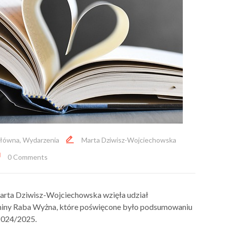
łówna
,
Wydarzenia
Marta Dziwisz-Wojciechowska
0 Comments
Marta Dziwisz-Wojciechowska wzięła udział
miny Raba Wyżna, które poświęcone było podsumowaniu
 2024/2025.