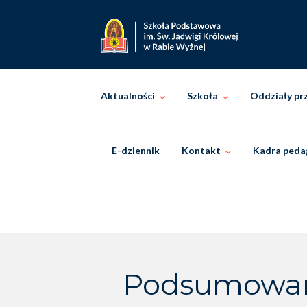
Skip
to
content
Aktualności
Szkoła
Oddziały pr
E-dziennik
Kontakt
Kadra peda
Podsumowanie