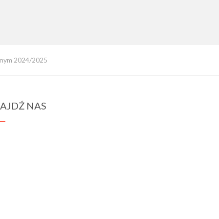
olnym 2024/2025
AJDŹ NAS
spraba@rabawyzna.edu.pl
34-721 Raba Wyżna 120
tel. (18) 26 71 071