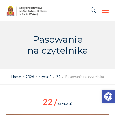
Skip
to
content
Pasowanie
na czytelnika
Home
2026
styczeń
22
Pasowanie na czytelnika
Otwórz pasek narzędzi
22 /
STYCZEŃ