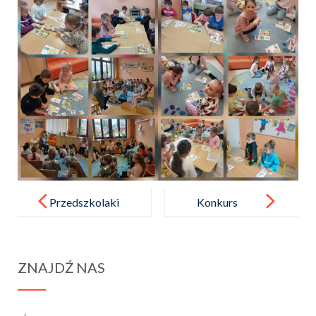
Post
navigation
Przedszkolaki
Konkurs
na zajęciach
na rymowank
z robotyki
ę KRUS
ZNAJDŹ NAS
i programowa
nia