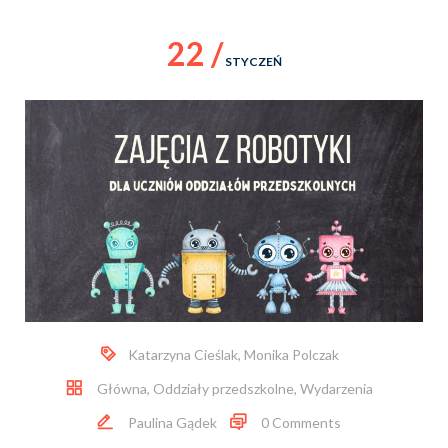
22 /
STYCZEŃ
Katarzyna Cieślak
,
Monika Polczak
Główna
,
Oddziały przedszkolne
,
Wydarzenia
Paulina Gądek
0 Comments