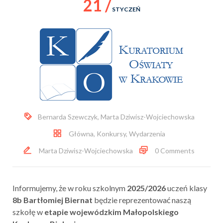
21 /
STYCZEŃ
Bernarda Szewczyk
,
Marta Dziwisz-Wojciechowska
Główna
,
Konkursy
,
Wydarzenia
Marta Dziwisz-Wojciechowska
0 Comments
Informujemy,
że
w
roku
szkolnym
2025/
2026
uczeń
klasy
8b Bartłomiej Biernat
będzie
reprezentować
naszą
szkołę
w
etapie
wojewódzkim Małopolskiego