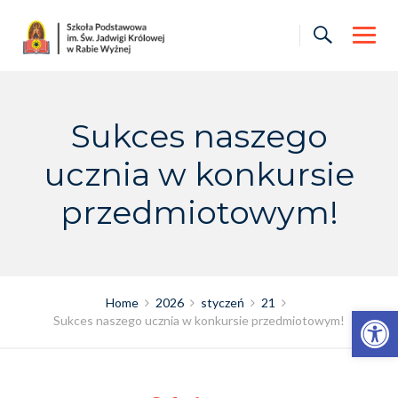
Skip
to
content
Sukces naszego
ucznia w konkursie
przedmiotowym!
Home
2026
styczeń
21
Otwórz pasek narzędzi
Sukces naszego ucznia w konkursie przedmiotowym!