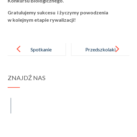
Konkursu Biologicznego.
Gratulujemy sukcesu
i
życzymy
powodzenia
w
kolejnym
etapie
rywalizacji!
Post
navigation
Spotkanie
Przedszkolaki
z rodzicami
na zajęciach
z robotyki
ZNAJDŹ NAS
i programowa
nia
spraba@rabawyzna.edu.pl
34-721 Raba Wyżna 120
tel. (18) 26 71 071