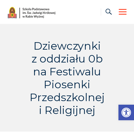
Skip
to
content
Dziewczynki
z oddziału 0b
na Festiwalu
Piosenki
Przedszkolnej
Otwórz pasek narzędzi
i Religijnej