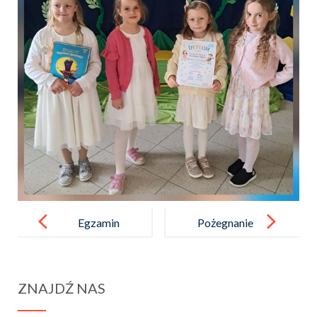
Post
navigation
Egzamin
Pożegnanie
ósmoklasisty
Pani Wandy
2026
Czubernat
ZNAJDŹ NAS