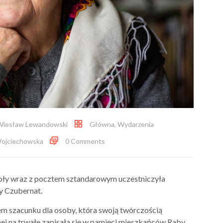
Wiesław Lewandowski
Główna
,
Wydarzenia
Wojciechowska
0 Comments
zkoły wraz z pocztem sztandarowym uczestniczyła
 Czubernat
.
em szacunku dla osoby, która swoją twórczością
lnej na trwałe zapisała się w pamięci mieszkańców Raby