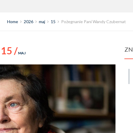
Home
2026
maj
15
Pożegnanie Pani Wandy Czubernat
15 /
ZN
MAJ