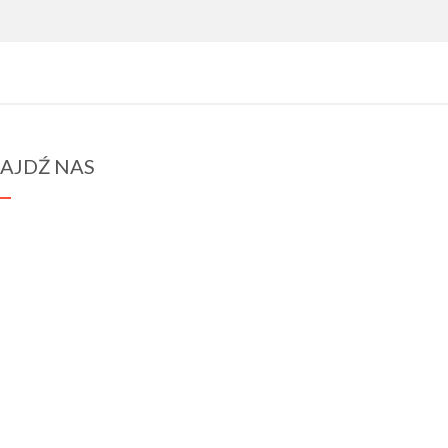
AJDŹ NAS
spraba@rabawyzna.edu.pl
34-721 Raba Wyżna 120
tel. (18) 26 71 071