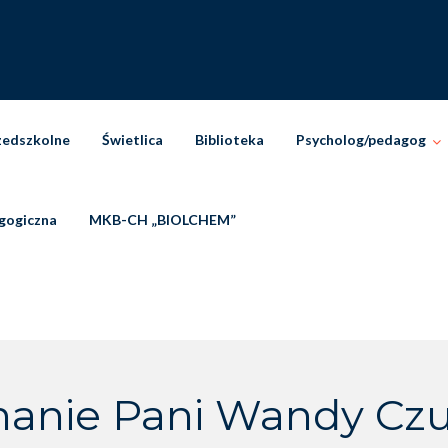
zedszkolne
Świetlica
Biblioteka
Psycholog/pedagog
gogiczna
MKB-CH „BIOLCHEM”
anie Pani Wandy Cz