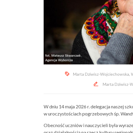
Marta Dziwisz-Wojciechowska
,
Marta Dziwisz-
W dniu 14 maja 2026 r. delegacja naszej s
w uroczystościach pogrzebowych śp.
Wandy
Obecność uczniów i nauczycieli była wyraz
oraz działalnością na rzecz kultury regiona