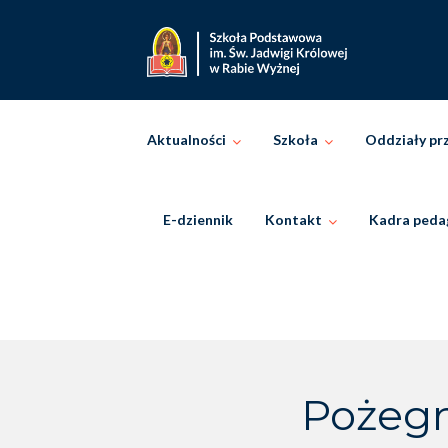
Skip
to
content
Aktualności
Szkoła
Oddziały pr
E-dziennik
Kontakt
Kadra peda
Pożegn