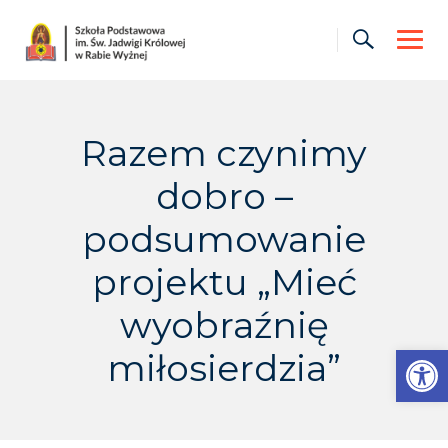
Skip
to
content
Razem czynimy
dobro –
podsumowanie
projektu „Mieć
wyobraźnię
Otwórz pasek narzędzi
miłosierdzia”