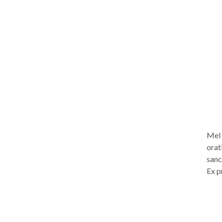
Mel 
orati
sanc
Ex p