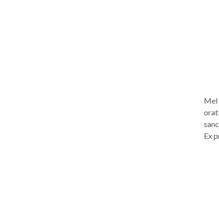
Mel 
orati
sanc
Ex p