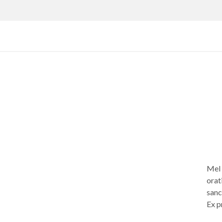
Mel 
orati
sanc
Ex p