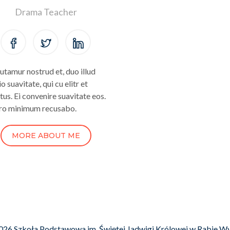
Drama Teacher
utamur nostrud et, duo illud
o suavitate, qui cu elitr et
tus. Ei convenire suavitate eos.
ro minimum recusabo.
MORE ABOUT ME
026
Szkoła Podstawowa im. Świętej Jadwigi Królowej w Rabie Wy