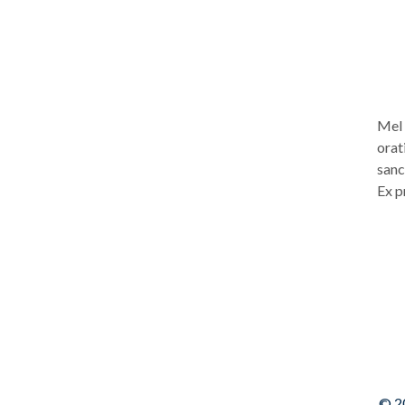
Mel 
orati
sanc
Ex p
© 2