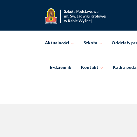
Skip
to
content
Aktualności
Szkoła
Oddziały pr
E-dziennik
Kontakt
Kadra peda