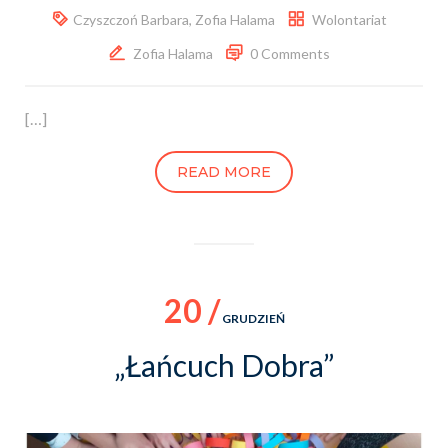
Czyszczoń Barbara
,
Zofia Halama
Wolontariat
Zofia Halama
0 Comments
[…]
READ MORE
20 /
GRUDZIEŃ
„Łańcuch Dobra”