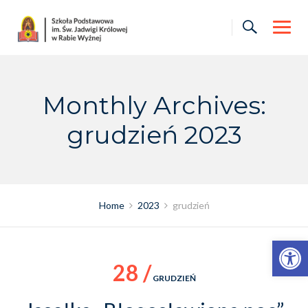
Skip
to
content
Monthly Archives:
grudzień 2023
Home
2023
grudzień
Otwórz pasek narzędzi
28 /
GRUDZIEŃ