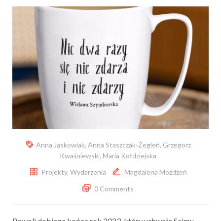
Anna Jaskowiak
,
Anna Staszczak-Żegleń
,
Grzegorz
Kwaśniewski
,
Maria Kołdziejska
Projekty
,
Wydarzenia
Magdalena Możdżeń
0 Comments
Powoli dobiega końca rok 2023, który uchwałą Sejmu