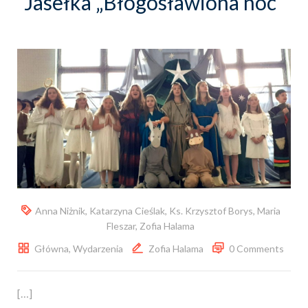
Jasełka „Błogosławiona noc”
Anna Niżnik
,
Katarzyna Cieślak
,
Ks. Krzysztof Borys
,
Maria
Fleszar
,
Zofia Halama
Główna
,
Wydarzenia
Zofia Halama
0 Comments
[…]