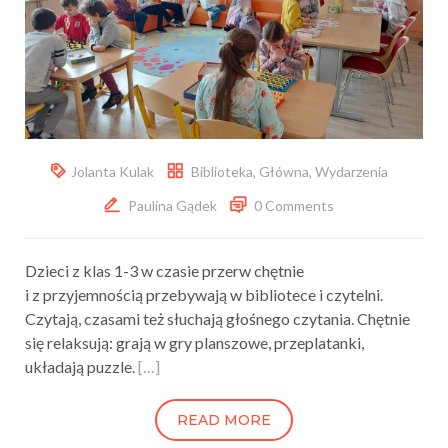
Jolanta Kulak
Biblioteka
,
Główna
,
Wydarzenia
Paulina Gądek
0 Comments
Dzieci z klas 1-3 w czasie przerw chętnie
i z przyjemnością przebywają w bibliotece i czytelni.
Czytają, czasami też słuchają głośnego czytania. Chętnie
się relaksują: grają w gry planszowe, przeplatanki,
układają puzzle.
[…]
READ MORE