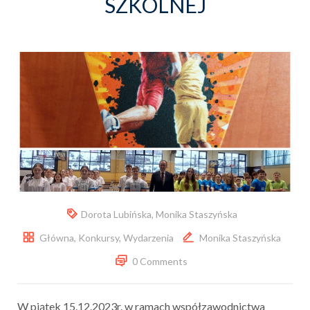
SZKOLNEJ
Dorota Lubińska
,
Monika Staszyńska
Główna
,
Konkursy
,
Wydarzenia
Monika Staszyńska
0 Comments
W piątek 15.12.2023r. w ramach współzawodnictwa