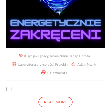
# Być jak Ignacy
,
Adam Niżnik
,
Knap Dorota
Laboratoria przyszłości
,
Projekty
Adam Niżnik
0 Comments
[…]
READ MORE