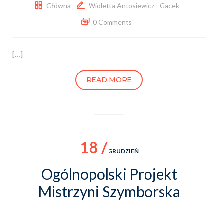
Główna
Wioletta Antosiewicz - Gacek
0 Comments
[…]
READ MORE
18 /
GRUDZIEŃ
Ogólnopolski Projekt
Mistrzyni Szymborska