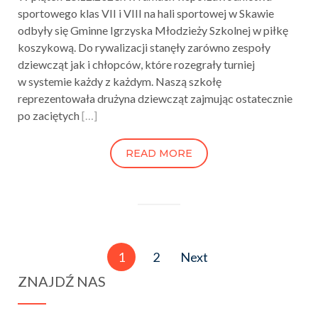
sportowego klas VII i VIII na hali sportowej w Skawie
odbyły się Gminne Igrzyska Młodzieży Szkolnej w piłkę
koszykową. Do rywalizacji stanęły zarówno zespoły
dziewcząt jak i chłopców, które rozegrały turniej
w systemie każdy z każdym. Naszą szkołę
reprezentowała drużyna dziewcząt zajmując ostatecznie
po zaciętych
[…]
READ MORE
Stronicowanie
1
2
Next
wpisów
ZNAJDŹ NAS