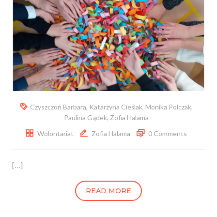
Czyszczoń Barbara
,
Katarzyna Cieślak
,
Monika Polczak
,
Paulina Gądek
,
Zofia Halama
Wolontariat
Zofia Halama
0 Comments
[…]
READ MORE